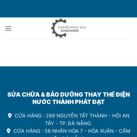
Bỏ
qua
nội
dung
SỬA CHỮA & BẢO DƯỠNG THAY THẾ ĐIỆN
NƯỚC THÀNH PHÁT ĐẠT
CỬA HÀNG : 269 NGUYỄN TẤT THÀNH - HỘI AN
TÂY - TP. ĐÀ NẴNG.
CỬA HÀNG : 58 NHÂN HÒA 7 - HÒA XUÂN - CẨM