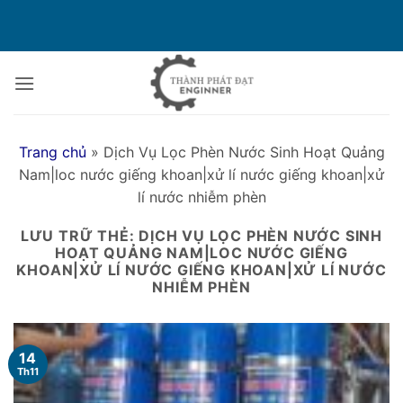
Bỏ
qua
nội
dung
Trang chủ
»
Dịch Vụ Lọc Phèn Nước Sinh Hoạt Quảng
Nam|loc nước giếng khoan|xử lí nước giếng khoan|xử
lí nước nhiễm phèn
LƯU TRỮ THẺ:
DỊCH VỤ LỌC PHÈN NƯỚC SINH
HOẠT QUẢNG NAM|LOC NƯỚC GIẾNG
KHOAN|XỬ LÍ NƯỚC GIẾNG KHOAN|XỬ LÍ NƯỚC
NHIỄM PHÈN
14
Th11