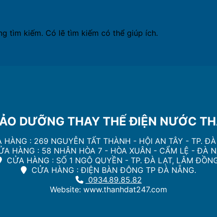
 tìm kiếm. Có lẽ tìm kiếm có thể giúp ích.
ẢO DƯỠNG THAY THẾ ĐIỆN NƯỚC THÀ
 HÀNG : 269 NGUYỄN TẤT THÀNH - HỘI AN TÂY - TP. Đ
̉A HÀNG : 58 NHÂN HÒA 7 - HÒA XUÂN - CẨM LỆ - ĐÀ 
CỬA HÀNG : SỐ 1 NGÔ QUYỀN - TP. ĐÀ LẠT, LÂM ĐỒNG
CỬA HÀNG : ĐIỆN BÀN ĐÔNG TP ĐÀ NẴNG.
0934.89.85.82
Website: www.thanhdat247.com