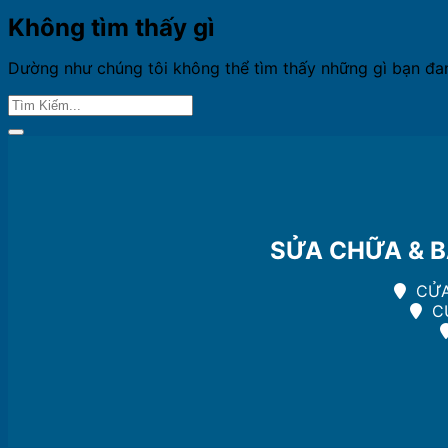
Không tìm thấy gì
Dường như chúng tôi không thể tìm thấy những gì bạn đang
SỬA CHỮA & B
CỬA
CƯ