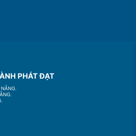
NH PHÁT ĐẠT
À NẴNG.
NẴNG.
.