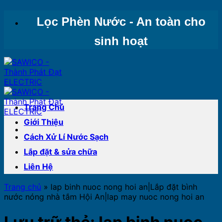
Bỏ
Lọc Phèn Nước - An toàn cho
qua
nội
sinh hoạt
dung
Trang Chủ
Giới Thiệu
Cách Xử Lí Nước Sạch
Lắp đặt & sửa chữa
Liên Hệ
Trang chủ
»
lap binh nuoc nong hoi an|Lắp đặt bình
nước nóng nhà tắm Hội An|lap may nuoc nong hoi an