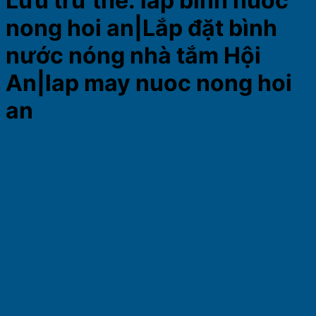
Lưu trữ thẻ:
lap binh nuoc
nong hoi an|Lắp đặt bình
nước nóng nhà tắm Hội
An|lap may nuoc nong hoi
an