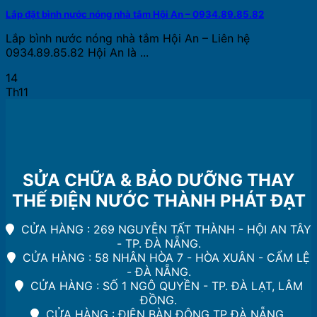
Lắp đặt bình nước nóng nhà tắm Hội An – 0934.89.85.82
Lắp bình nước nóng nhà tắm Hội An – Liên hệ
0934.89.85.82 Hội An là ...
14
Th11
SỬA CHỮA & BẢO DƯỠNG THAY
THẾ ĐIỆN NƯỚC THÀNH PHÁT ĐẠT
CỬA HÀNG : 269 NGUYỄN TẤT THÀNH - HỘI AN TÂY
- TP. ĐÀ NẴNG.
CỬA HÀNG : 58 NHÂN HÒA 7 - HÒA XUÂN - CẨM LỆ
- ĐÀ NẴNG.
CỬA HÀNG : SỐ 1 NGÔ QUYỀN - TP. ĐÀ LẠT, LÂM
ĐỒNG.
CỬA HÀNG : ĐIỆN BÀN ĐÔNG TP ĐÀ NẴNG.