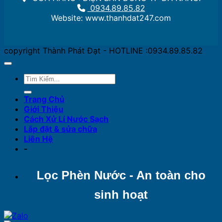
0934.89.85.82
Website: www.thanhdat247.com
copyright Thành Phát Đạt - HOTLINE :0934.89.85.82
Trang Chủ
Giới Thiệu
Cách Xử Lí Nước Sạch
Lắp đặt & sửa chữa
Liên Hệ
-
Lọc Phèn Nước - An toàn cho
sinh hoạt