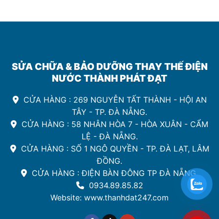
SỬA CHỮA & BẢO DƯỠNG THAY THẾ ĐIỆN
NƯỚC THÀNH PHÁT ĐẠT
CỬA HÀNG : 269 NGUYỄN TẤT THÀNH - HỘI AN
TÂY - TP. ĐÀ NẴNG.
CỬA HÀNG : 58 NHÂN HÒA 7 - HÒA XUÂN - CẨM
LỆ - ĐÀ NẴNG.
CỬA HÀNG : SỐ 1 NGÔ QUYỀN - TP. ĐÀ LẠT, LÂM
ĐỒNG.
CỬA HÀNG : ĐIỆN BÀN ĐÔNG TP ĐÀ NẴNG.
0934.89.85.82
Website: www.thanhdat247.com