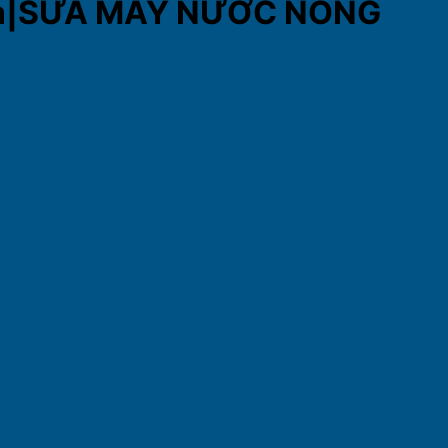
i An|SỬA MÁY NƯỚC NÓNG