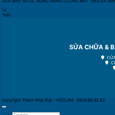
SỬA MÁY NƯỚC NÓNG NĂNG LƯỢNG MẶT TRỜI ĐÀ NẴNG
14
Th11
SỬA CHỮA & B
CỬA
CƯ
copyright Thành Phát Đạt - HOTLINE :0934.89.85.82