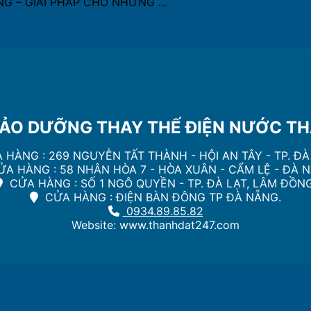
 – GIẢI PHÁP CHO NHỮNG ...
ẢO DƯỠNG THAY THẾ ĐIỆN NƯỚC THÀ
 HÀNG : 269 NGUYỄN TẤT THÀNH - HỘI AN TÂY - TP. Đ
̉A HÀNG : 58 NHÂN HÒA 7 - HÒA XUÂN - CẨM LỆ - ĐÀ 
CỬA HÀNG : SỐ 1 NGÔ QUYỀN - TP. ĐÀ LẠT, LÂM ĐỒNG
CỬA HÀNG : ĐIỆN BÀN ĐÔNG TP ĐÀ NẴNG.
0934.89.85.82
Website: www.thanhdat247.com