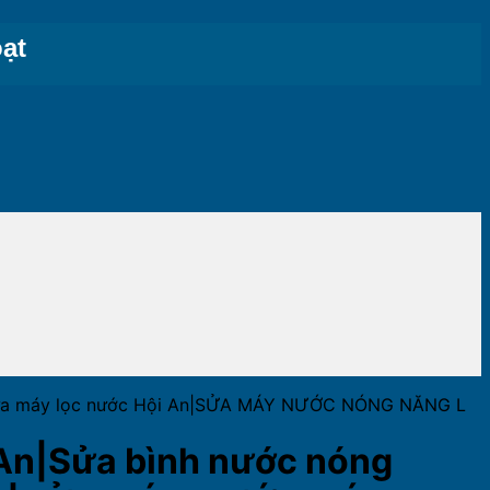
ạt
ng|Sửa máy lọc nước Hội An|SỬA MÁY NƯỚC NÓNG NĂNG L
 An|Sửa bình nước nóng