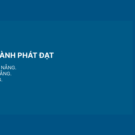
NH PHÁT ĐẠT
À NẴNG.
NẴNG.
.