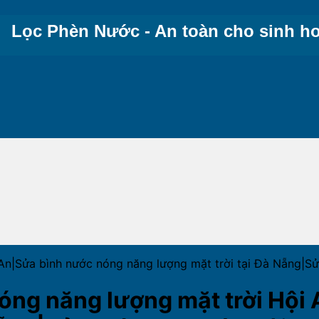
Lọc Phèn Nước - An toàn cho sinh ho
i An|Sửa bình nước nóng năng lượng mặt trời tại Đà Nẵ
óng năng lượng mặt trời Hội