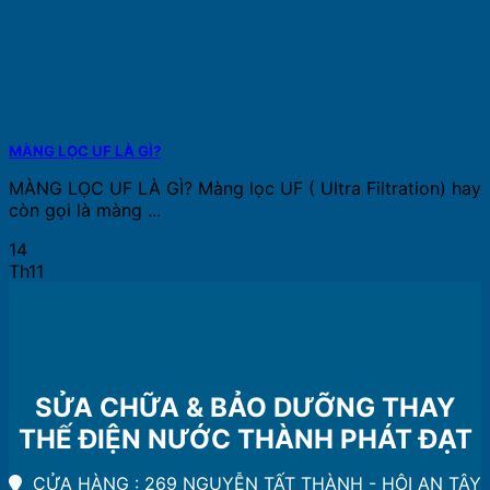
MÀNG LỌC UF LÀ GÌ?
MÀNG LỌC UF LÀ GÌ? Màng lọc UF ( Ultra Filtration) hay
còn gọi là màng ...
14
Th11
SỬA CHỮA & BẢO DƯỠNG THAY
THẾ ĐIỆN NƯỚC THÀNH PHÁT ĐẠT
CỬA HÀNG : 269 NGUYỄN TẤT THÀNH - HỘI AN TÂY