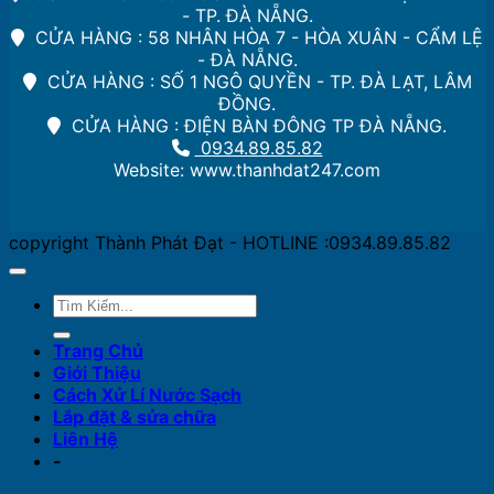
- TP. ĐÀ NẴNG.
CỬA HÀNG : 58 NHÂN HÒA 7 - HÒA XUÂN - CẨM LỆ
- ĐÀ NẴNG.
CỬA HÀNG : SỐ 1 NGÔ QUYỀN - TP. ĐÀ LẠT, LÂM
ĐỒNG.
CỬA HÀNG : ĐIỆN BÀN ĐÔNG TP ĐÀ NẴNG.
0934.89.85.82
Website: www.thanhdat247.com
copyright Thành Phát Đạt - HOTLINE :0934.89.85.82
Trang Chủ
Giới Thiệu
Cách Xử Lí Nước Sạch
Lắp đặt & sửa chữa
Liên Hệ
-