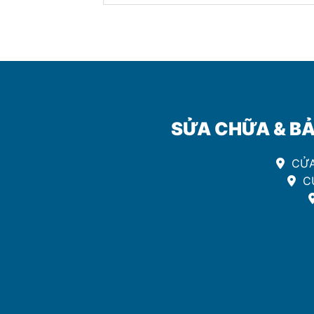
SỬA CHỮA & BẢ
CỬA
CƯ