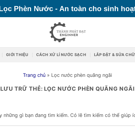
Lọc Phèn Nước - An toàn cho sinh hoạ
GIỚI THIỆU
CÁCH XỬ LÍ NƯỚC SẠCH
LẮP ĐẶT & SỬA CH
Trang chủ
»
Lọc nước phèn quãng ngãi
LƯU TRỮ THẺ:
LỌC NƯỚC PHÈN QUÃNG NGÃI
 những gì bạn đang tìm kiếm. Có lẽ tìm kiếm có thể giúp í