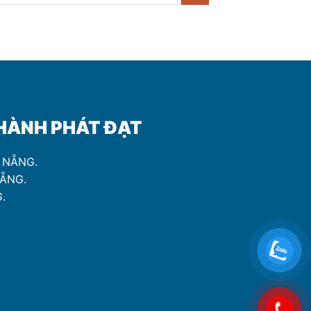
̀NH PHÁT ĐẠT
À NẴNG.
NẴNG.
.