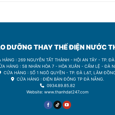
O DƯỠNG THAY THẾ ĐIỆN NƯỚC THA
 HÀNG : 269 NGUYỄN TẤT THÀNH - HỘI AN TÂY - TP. Đ
̉A HÀNG : 58 NHÂN HÒA 7 - HÒA XUÂN - CẨM LỆ - ĐÀ 
CỬA HÀNG : SỐ 1 NGÔ QUYỀN - TP. ĐÀ LẠT, LÂM ĐỒNG
CỬA HÀNG : ĐIỆN BÀN ĐÔNG TP ĐÀ NẴNG.
0934.89.85.82
Website: www.thanhdat247.com