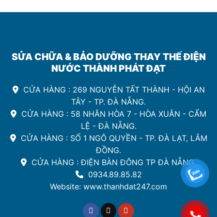
SỬA CHỮA & BẢO DƯỠNG THAY THẾ ĐIỆN
NƯỚC THÀNH PHÁT ĐẠT
CỬA HÀNG : 269 NGUYỄN TẤT THÀNH - HỘI AN
TÂY - TP. ĐÀ NẴNG.
CỬA HÀNG : 58 NHÂN HÒA 7 - HÒA XUÂN - CẨM
LỆ - ĐÀ NẴNG.
CỬA HÀNG : SỐ 1 NGÔ QUYỀN - TP. ĐÀ LẠT, LÂM
ĐỒNG.
CỬA HÀNG : ĐIỆN BÀN ĐÔNG TP ĐÀ NẴNG.
0934.89.85.82
Website: www.thanhdat247.com