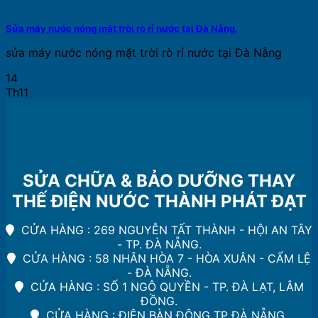
Sửa máy nước nóng mặt trời rò rỉ nước tại Đà Nẵng.
sửa máy nước nóng mặt trời rò rỉ nước tại Đà Nẵng
14
Th11
SỬA CHỮA & BẢO DƯỠNG THAY
THẾ ĐIỆN NƯỚC THÀNH PHÁT ĐẠT
CỬA HÀNG : 269 NGUYỄN TẤT THÀNH - HỘI AN TÂY
- TP. ĐÀ NẴNG.
CỬA HÀNG : 58 NHÂN HÒA 7 - HÒA XUÂN - CẨM LỆ
- ĐÀ NẴNG.
CỬA HÀNG : SỐ 1 NGÔ QUYỀN - TP. ĐÀ LẠT, LÂM
ĐỒNG.
CỬA HÀNG : ĐIỆN BÀN ĐÔNG TP ĐÀ NẴNG.