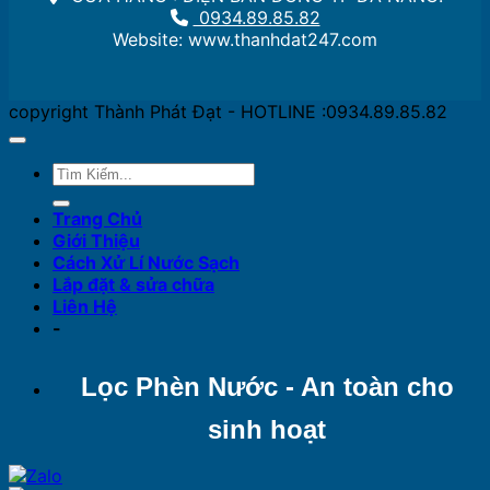
0934.89.85.82
Website: www.thanhdat247.com
copyright Thành Phát Đạt - HOTLINE :0934.89.85.82
Trang Chủ
Giới Thiệu
Cách Xử Lí Nước Sạch
Lắp đặt & sửa chữa
Liên Hệ
-
Lọc Phèn Nước - An toàn cho
sinh hoạt