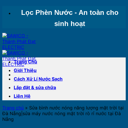
Bỏ
Lọc Phèn Nước - An toàn cho
qua
nội
sinh hoạt
dung
Trang Chủ
Giới Thiệu
Cách Xử Lí Nước Sạch
Lắp đặt & sửa chữa
Liên Hệ
Trang chủ
»
Sửa bình nước nóng năng lượng mặt trời tại
Đà Nẵng|sửa máy nước nóng mặt trời rò rỉ nước tại Đà
Nẵng