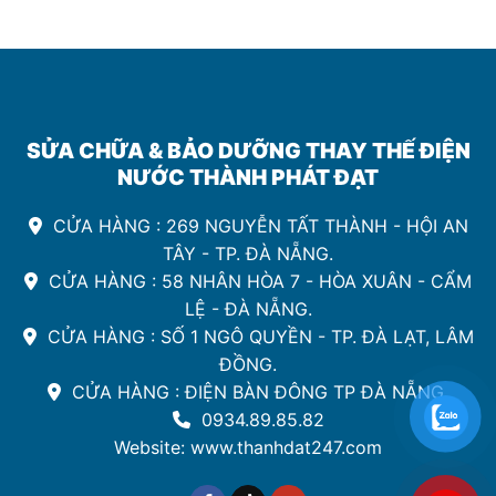
SỬA CHỮA & BẢO DƯỠNG THAY THẾ ĐIỆN
NƯỚC THÀNH PHÁT ĐẠT
CỬA HÀNG : 269 NGUYỄN TẤT THÀNH - HỘI AN
TÂY - TP. ĐÀ NẴNG.
CỬA HÀNG : 58 NHÂN HÒA 7 - HÒA XUÂN - CẨM
LỆ - ĐÀ NẴNG.
CỬA HÀNG : SỐ 1 NGÔ QUYỀN - TP. ĐÀ LẠT, LÂM
ĐỒNG.
CỬA HÀNG : ĐIỆN BÀN ĐÔNG TP ĐÀ NẴNG.
0934.89.85.82
Website: www.thanhdat247.com