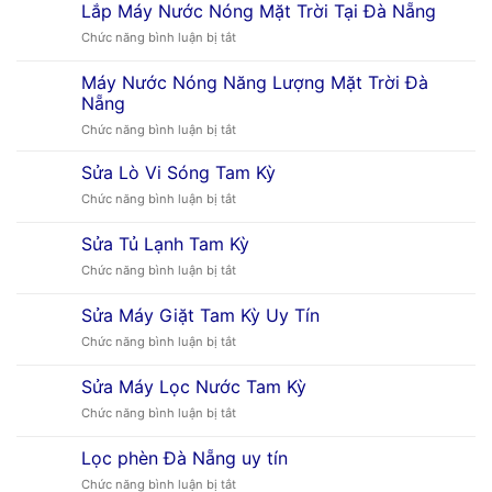
Lắp Máy Nước Nóng Mặt Trời Tại Đà Nẵng
ở
Chức năng bình luận bị tắt
Lắp
Máy
Máy Nước Nóng Năng Lượng Mặt Trời Đà
Nước
Nẵng
Nóng
ở
Chức năng bình luận bị tắt
Mặt
Máy
Trời
Nước
Tại
Sửa Lò Vi Sóng Tam Kỳ
Nóng
Đà
ở
Chức năng bình luận bị tắt
Năng
Nẵng
Sửa
Lượng
Lò
Sửa Tủ Lạnh Tam Kỳ
Mặt
Vi
Trời
ở
Chức năng bình luận bị tắt
Sóng
Đà
Sửa
Tam
Nẵng
Tủ
Kỳ
Sửa Máy Giặt Tam Kỳ Uy Tín
Lạnh
ở
Chức năng bình luận bị tắt
Tam
Sửa
Kỳ
Máy
Sửa Máy Lọc Nước Tam Kỳ
Giặt
ở
Chức năng bình luận bị tắt
Tam
Sửa
Kỳ
Máy
Uy
Lọc phèn Đà Nẵng uy tín
Lọc
Tín
ở
Chức năng bình luận bị tắt
Nước