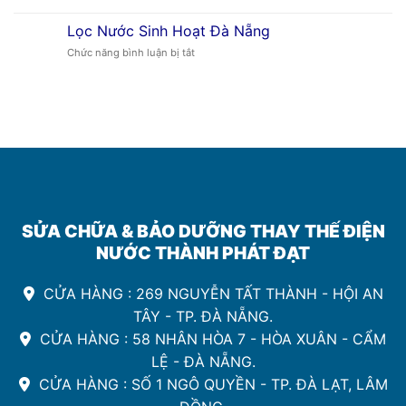
Lọc
Tam
phèn
Kỳ
Lọc Nước Sinh Hoạt Đà Nẵng
Đà
ở
Chức năng bình luận bị tắt
Nẵng
Lọc
uy
Nước
tín
Sinh
Hoạt
Đà
Nẵng
SỬA CHỮA & BẢO DƯỠNG THAY THẾ ĐIỆN
NƯỚC THÀNH PHÁT ĐẠT
CỬA HÀNG : 269 NGUYỄN TẤT THÀNH - HỘI AN
TÂY - TP. ĐÀ NẴNG.
CỬA HÀNG : 58 NHÂN HÒA 7 - HÒA XUÂN - CẨM
LỆ - ĐÀ NẴNG.
CỬA HÀNG : SỐ 1 NGÔ QUYỀN - TP. ĐÀ LẠT, LÂM