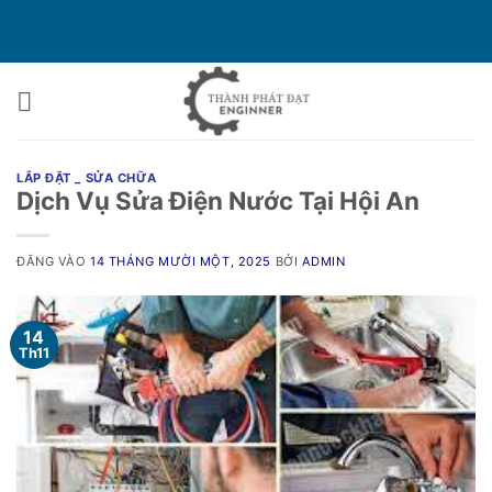
Bỏ
qua
nội
dung
LẮP ĐẶT _ SỬA CHỮA
Dịch Vụ Sửa Điện Nước Tại Hội An
ĐĂNG VÀO
14 THÁNG MƯỜI MỘT, 2025
BỞI
ADMIN
14
Th11