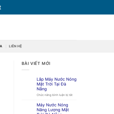
t
ỮA
LIÊN HỆ
BÀI VIẾT MỚI
Lắp Máy Nước Nóng
Mặt Trời Tại Đà
Nẵng
ở
Chức năng bình luận bị tắt
Lắp
Máy
Máy Nước Nóng
Nước
Năng Lượng Mặt
Nóng