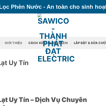
Lọc Phèn Nước - An toàn cho sinh hoạ
GIỚI THIỆU
CÁCH XỬ LÍ NƯỚC SẠCH
LẮP ĐẶT & SỬA CH
ạt Uy Tín
ạt Uy Tín – Dịch Vụ Chuyên