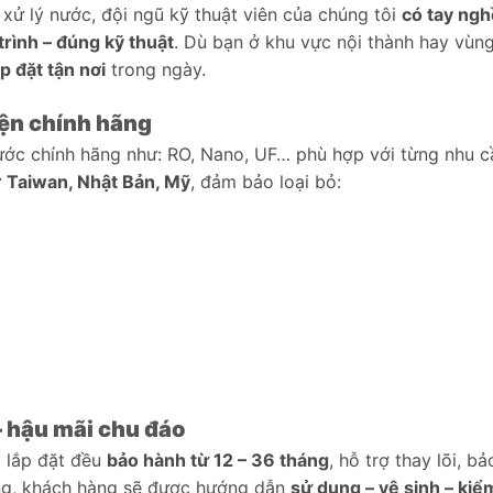
xử lý nước, đội ngũ kỹ thuật viên của chúng tôi
có tay ngh
rình – đúng kỹ thuật
. Dù bạn ở khu vực nội thành hay vùn
p đặt tận nơi
trong ngày.
kiện chính hãng
ớc chính hãng như: RO, Nano, UF… phù hợp với từng nhu c
ừ
Taiwan, Nhật Bản, Mỹ
, đảm bảo loại bỏ:
– hậu mãi chu đáo
 lắp đặt đều
bảo hành từ 12 – 36 tháng
, hỗ trợ thay lõi, bả
 xong, khách hàng sẽ được hướng dẫn
sử dụng – vệ sinh – kiể