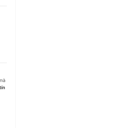
 mà
tín