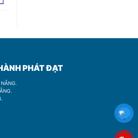
̀NH PHÁT ĐẠT
À NẴNG.
NẴNG.
.