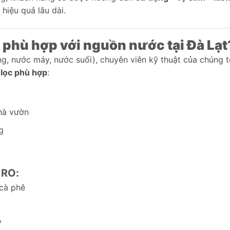
hiệu quả lâu dài.
phù hợp với nguồn nước tại Đà Lạt
g, nước máy, nước suối), chuyên viên kỹ thuật của chúng t
 lọc phù hợp
:
nhà vườn
g
 RO:
 cà phê
V