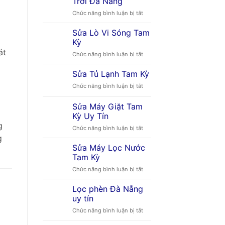
Trời Đà Nẵng
Mặt
ở
Chức năng bình luận bị tắt
Trời
Máy
Tại
Nước
Đà
Sửa Lò Vi Sóng Tam
Nóng
Nẵng
Kỳ
Năng
át
ở
Chức năng bình luận bị tắt
Lượng
Sửa
Mặt
Lò
Sửa Tủ Lạnh Tam Kỳ
Trời
Vi
Đà
ở
Chức năng bình luận bị tắt
Sóng
Nẵng
Sửa
Tam
Tủ
Sửa Máy Giặt Tam
Kỳ
Lạnh
Kỳ Uy Tín
Tam
g
ở
Chức năng bình luận bị tắt
Kỳ
Sửa
g
Máy
Sửa Máy Lọc Nước
Giặt
Tam Kỳ
Tam
ở
Chức năng bình luận bị tắt
Kỳ
Sửa
Uy
Máy
Lọc phèn Đà Nẵng
Tín
Lọc
uy tín
Nước
ở
Chức năng bình luận bị tắt
Tam
Lọc
Kỳ