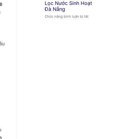
phèn
Lọc Nước Sinh Hoạt
ề
Đà
Đà Nẵng
g
Nẵng
ở
Chức năng bình luận bị tắt
uy
Lọc
tín
Nước
Sinh
Hoạt
Đà
ầu
Nẵng
o
m