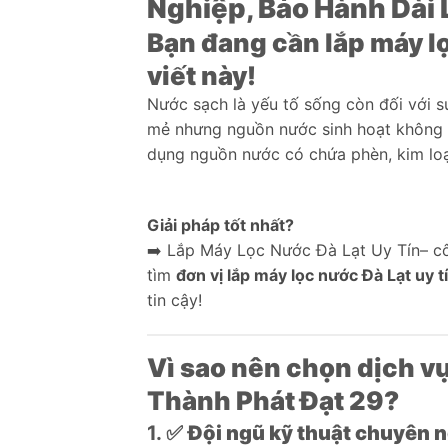
Nghiệp, Bảo Hành Dài 
Bạn đang cần lắp máy l
viết này!
Nước sạch là yếu tố sống còn đối với sứ
mẻ nhưng nguồn nước sinh hoạt không p
dụng nguồn nước có chứa phèn, kim loạ
Giải pháp tốt nhất?
➡️ Lắp Máy Lọc Nước Đà Lạt Uy Tín– côn
tìm
đơn vị lắp máy lọc nước Đà Lạt uy t
tin cậy!
Vì sao nên chọn dịch vụ
Thành Phát Đạt 29?
1. ✅
Đội ngũ kỹ thuật chuyên ng