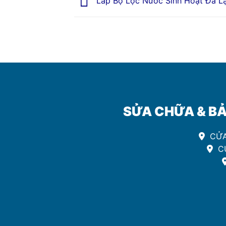
Lắp Bộ Lọc Nước Sinh Hoạt Đà L
SỬA CHỮA & BẢ
CỬA
CƯ