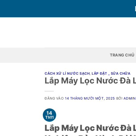
Bỏ
qua
nội
dung
TRANG CHỦ
CÁCH XỬ LÍ NƯỚC SẠCH
,
LẮP ĐẶT _ SỬA CHỮA
Lắp Máy Lọc Nước Đà L
ĐĂNG VÀO
14 THÁNG MƯỜI MỘT, 2025
BỞI
ADMIN
14
Th11
Lắp Máy Lọc Nước Đà L