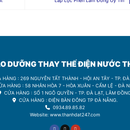
ạt
Lắp Lọc Phèn Lâm Đồng Uy Tín
O DƯỠNG THAY THẾ ĐIỆN NƯỚC THA
 HÀNG : 269 NGUYỄN TẤT THÀNH - HỘI AN TÂY - TP. Đ
̉A HÀNG : 58 NHÂN HÒA 7 - HÒA XUÂN - CẨM LỆ - ĐÀ 
CỬA HÀNG : SỐ 1 NGÔ QUYỀN - TP. ĐÀ LẠT, LÂM ĐỒNG
CỬA HÀNG : ĐIỆN BÀN ĐÔNG TP ĐÀ NẴNG.
0934.89.85.82
Website: www.thanhdat247.com