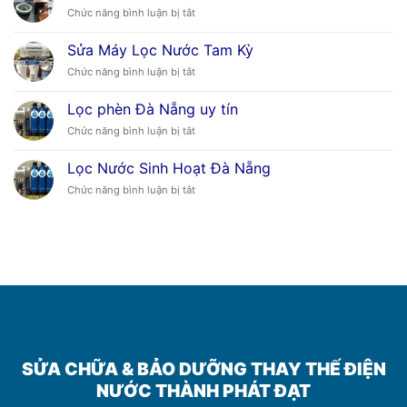
ở
Chức năng bình luận bị tắt
Tam
Sửa
Kỳ
Máy
Sửa Máy Lọc Nước Tam Kỳ
Giặt
ở
Chức năng bình luận bị tắt
Tam
Sửa
Kỳ
Máy
Uy
Lọc phèn Đà Nẵng uy tín
Lọc
Tín
ở
Chức năng bình luận bị tắt
Nước
Lọc
Tam
phèn
Kỳ
Lọc Nước Sinh Hoạt Đà Nẵng
Đà
ở
Chức năng bình luận bị tắt
Nẵng
Lọc
uy
Nước
tín
Sinh
Hoạt
Đà
Nẵng
SỬA CHỮA & BẢO DƯỠNG THAY THẾ ĐIỆN
NƯỚC THÀNH PHÁT ĐẠT