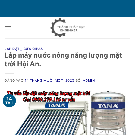
Bỏ
qua
nội
dung
LẮP ĐẶT _ SỬA CHỮA
Lắp máy nước nóng năng lượng mặt
trời Hội An.
ĐĂNG VÀO
14 THÁNG MƯỜI MỘT, 2025
BỞI
ADMIN
14
Th11