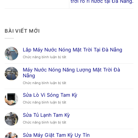
trời rò rỉ nước tại Đà Nẵng.
BÀI VIẾT MỚI
Lắp Máy Nước Nóng Mặt Trời Tại Đà Nẵng
ở
Chức năng bình luận bị tắt
Lắp
Máy
Máy Nước Nóng Năng Lượng Mặt Trời Đà
Nước
Nẵng
Nóng
ở
Chức năng bình luận bị tắt
Mặt
Máy
Trời
Nước
Tại
Sửa Lò Vi Sóng Tam Kỳ
Nóng
Đà
ở
Chức năng bình luận bị tắt
Năng
Nẵng
Sửa
Lượng
Lò
Sửa Tủ Lạnh Tam Kỳ
Mặt
Vi
Trời
ở
Chức năng bình luận bị tắt
Sóng
Đà
Sửa
Tam
Nẵng
Tủ
Kỳ
Sửa Máy Giặt Tam Kỳ Uy Tín
Lạnh