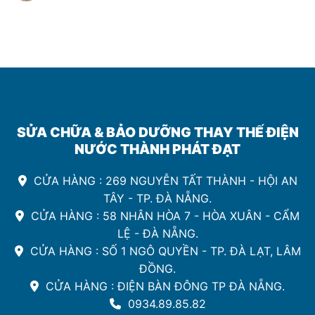
Lọc
uy
Nước
tín
Sinh
Hoạt
Đà
Nẵng
SỬA CHỮA & BẢO DƯỠNG THAY THẾ ĐIỆN
NƯỚC THÀNH PHÁT ĐẠT
CỬA HÀNG : 269 NGUYỄN TẤT THÀNH - HỘI AN
TÂY - TP. ĐÀ NẴNG.
CỬA HÀNG : 58 NHÂN HÒA 7 - HÒA XUÂN - CẨM
LỆ - ĐÀ NẴNG.
CỬA HÀNG : SỐ 1 NGÔ QUYỀN - TP. ĐÀ LẠT, LÂM
ĐỒNG.
CỬA HÀNG : ĐIỆN BÀN ĐÔNG TP ĐÀ NẴNG.
0934.89.85.82