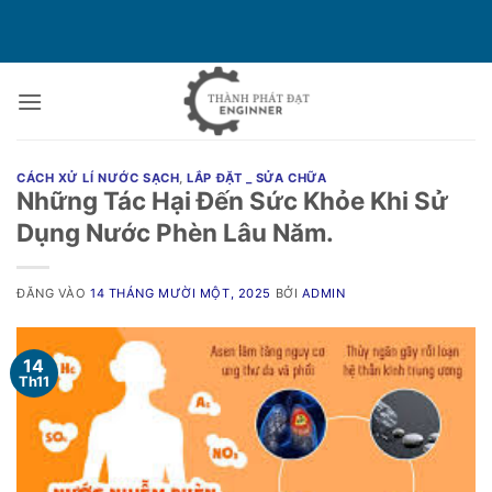
Bỏ
qua
nội
dung
CÁCH XỬ LÍ NƯỚC SẠCH
,
LẮP ĐẶT _ SỬA CHỮA
Những Tác Hại Đến Sức Khỏe Khi Sử
Dụng Nước Phèn Lâu Năm.
ĐĂNG VÀO
14 THÁNG MƯỜI MỘT, 2025
BỞI
ADMIN
14
Th11