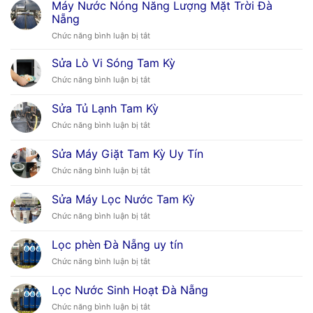
Máy
Máy Nước Nóng Năng Lượng Mặt Trời Đà
Nước
Nẵng
Nóng
ở
Chức năng bình luận bị tắt
Mặt
Máy
Trời
Nước
Tại
Sửa Lò Vi Sóng Tam Kỳ
Nóng
Đà
ở
Chức năng bình luận bị tắt
Năng
Nẵng
Sửa
Lượng
Lò
Sửa Tủ Lạnh Tam Kỳ
Mặt
Vi
Trời
ở
Chức năng bình luận bị tắt
Sóng
Đà
Sửa
Tam
Nẵng
Tủ
Kỳ
Sửa Máy Giặt Tam Kỳ Uy Tín
Lạnh
ở
Chức năng bình luận bị tắt
Tam
Sửa
Kỳ
Máy
Sửa Máy Lọc Nước Tam Kỳ
Giặt
ở
Chức năng bình luận bị tắt
Tam
Sửa
Kỳ
Máy
Uy
Lọc phèn Đà Nẵng uy tín
Lọc
Tín
ở
Chức năng bình luận bị tắt
Nước
Lọc
Tam
phèn
Kỳ
Lọc Nước Sinh Hoạt Đà Nẵng
Đà
ở
Chức năng bình luận bị tắt
Nẵng