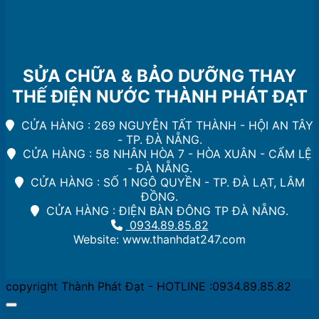
Kỳ
Nẵng
Nước
uy
Sinh
tín
Hoạt
Đà
Nẵng
SỬA CHỮA & BẢO DƯỠNG THAY
THẾ ĐIỆN NƯỚC THÀNH PHÁT ĐẠT
CỬA HÀNG : 269 NGUYỄN TẤT THÀNH - HỘI AN TÂY
- TP. ĐÀ NẴNG.
CỬA HÀNG : 58 NHÂN HÒA 7 - HÒA XUÂN - CẨM LỆ
- ĐÀ NẴNG.
CỬA HÀNG : SỐ 1 NGÔ QUYỀN - TP. ĐÀ LẠT, LÂM
ĐỒNG.
CỬA HÀNG : ĐIỆN BÀN ĐÔNG TP ĐÀ NẴNG.
0934.89.85.82
Website: www.thanhdat247.com
copyright Thành Phát Đạt - HOTLINE :0934.89.85.82