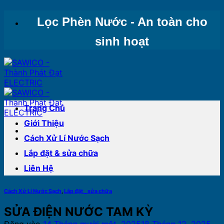
Bỏ
Lọc Phèn Nước - An toàn cho
qua
nội
sinh hoạt
dung
Trang Chủ
Giới Thiệu
Cách Xử Lí Nước Sạch
Lắp đặt & sửa chữa
Liên Hệ
Cách Xử Lí Nước Sạch
,
Lắp đặt _ sửa chữa
SỬA ĐIỆN NƯỚC TAM KỲ