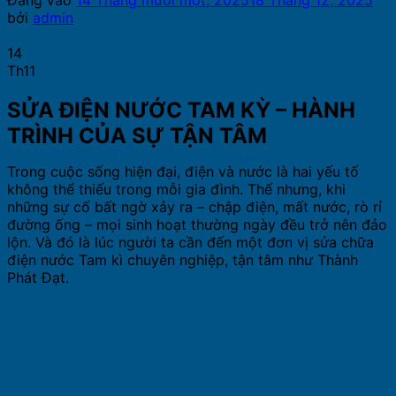
Đăng vào
14 Tháng mười một, 2025
18 Tháng 12, 2025
bởi
admin
14
Th11
SỬA ĐIỆN NƯỚC TAM KỲ – HÀNH
TRÌNH CỦA SỰ TẬN TÂM
Trong cuộc sống hiện đại, điện và nước là hai yếu tố
không thể thiếu trong mỗi gia đình. Thế nhưng, khi
những sự cố bất ngờ xảy ra – chập điện, mất nước, rò rỉ
đường ống – mọi sinh hoạt thường ngày đều trở nên đảo
lộn. Và đó là lúc người ta cần đến một đơn vị sửa chữa
điện nước Tam kì chuyên nghiệp, tận tâm như Thành
Phát Đạt.