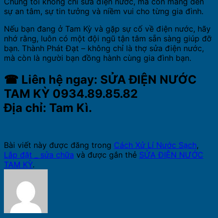
Chúng tôi không chỉ sửa điện nước, mà còn mang đến
sự an tâm, sự tin tưởng và niềm vui cho từng gia đình.
Nếu bạn đang ở Tam Kỳ và gặp sự cố về điện nước, hãy
nhớ rằng, luôn có một đội ngũ tận tâm sẵn sàng giúp đỡ
bạn. Thành Phát Đạt – không chỉ là thợ sửa điện nước,
mà còn là người bạn đồng hành cùng gia đình bạn.
☎
Liên hệ ngay:
SỬA ĐIỆN NƯỚC
TAM KỲ
0934.89.85.82
Địa chỉ:
Tam Kì.
Bài viết này được đăng trong
Cách Xử Lí Nước Sạch
,
Lắp đặt _ sửa chữa
và được gắn thẻ
SỬA ĐIỆN NƯỚC
TAM KỲ
.