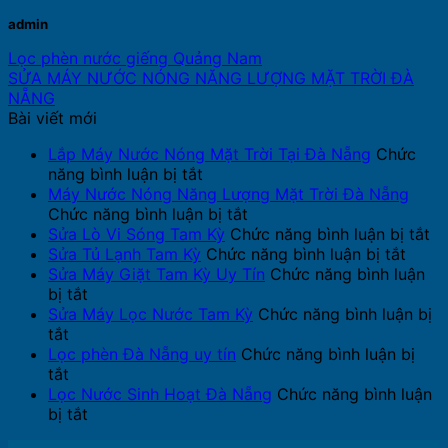
admin
Lọc phèn nước giếng Quảng Nam
SỬA MÁY NƯỚC NÓNG NĂNG LƯỢNG MẶT TRỜI ĐÀ
NẴNG
Bài viết mới
Lắp Máy Nước Nóng Mặt Trời Tại Đà Nẵng
Chức
ở
năng bình luận bị tắt
Lắp
Máy Nước Nóng Năng Lượng Mặt Trời Đà Nẵng
Máy
ở
Chức năng bình luận bị tắt
Nước
Máy
ở
Sửa Lò Vi Sóng Tam Kỳ
Chức năng bình luận bị tắt
Nóng
Nước
ở
S
Sửa Tủ Lạnh Tam Kỳ
Chức năng bình luận bị tắt
Mặt
Nóng
Sửa
Lò
Sửa Máy Giặt Tam Kỳ Uy Tín
Chức năng bình luận
ở
Trời
Năng
Tủ
Vi
bị tắt
Sửa
Tại
Lượng
Lạnh
S
Sửa Máy Lọc Nước Tam Kỳ
Chức năng bình luận bị
ở
Máy
Đà
Mặt
Tam
T
tắt
Sửa
Giặt
Nẵng
Trời
Kỳ
Kỳ
Lọc phèn Đà Nẵng uy tín
Chức năng bình luận bị
Máy
ở
Tam
Đà
tắt
Lọc
Lọc
Kỳ
Nẵng
Lọc Nước Sinh Hoạt Đà Nẵng
Chức năng bình luận
Nước
phèn
Uy
ở
bị tắt
Tam
Đà
Tín
Lọc