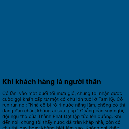
Khi khách hàng là người thân
Có lần, vào một buổi tối mưa gió, chúng tôi nhận được
cuộc gọi khẩn cấp từ một cô chú lớn tuổi ở Tam Kỳ. Cô
run run nói: “Nhà cô bị rò rỉ nước nặng lắm, chồng cô thì
đang đau chân, không ai sửa giúp.” Chẳng cần suy nghĩ,
đội ngũ thợ của Thành Phát Đạt lập tức lên đường. Khi
đến nơi, chúng tôi thấy nước đã tràn khắp nhà, còn cô
chú thì loay hoay không biết làm sao. Không chỉ khắc