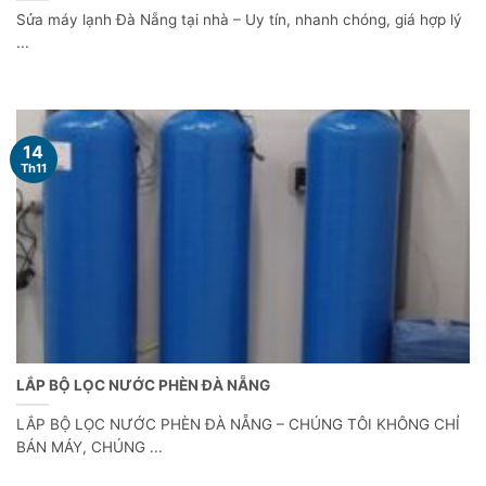
Sửa máy lạnh Đà Nẵng tại nhà – Uy tín, nhanh chóng, giá hợp lý
...
14
Th11
LẮP BỘ LỌC NƯỚC PHÈN ĐÀ NẴNG
LẮP BỘ LỌC NƯỚC PHÈN ĐÀ NẴNG – CHÚNG TÔI KHÔNG CHỈ
BÁN MÁY, CHÚNG ...