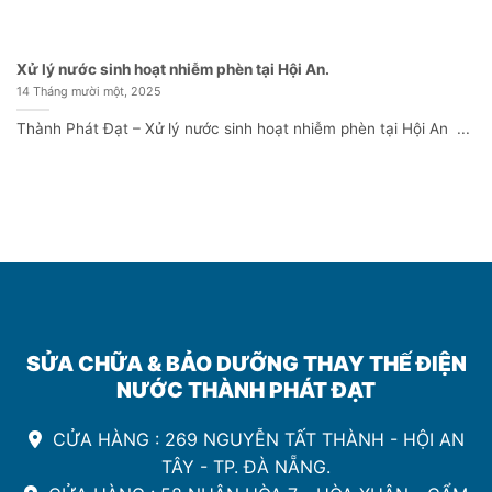
Xử lý nước sinh hoạt nhiễm phèn tại Hội An.
14 Tháng mười một, 2025
Thành Phát Đạt – Xử lý nước sinh hoạt nhiễm phèn tại Hội An ️ ...
SỬA CHỮA & BẢO DƯỠNG THAY THẾ ĐIỆN
NƯỚC THÀNH PHÁT ĐẠT
CỬA HÀNG : 269 NGUYỄN TẤT THÀNH - HỘI AN
TÂY - TP. ĐÀ NẴNG.