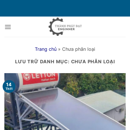
Bỏ
qua
nội
dung
Trang chủ
»
Chưa phân loại
LƯU TRỮ DANH MỤC:
CHƯA PHÂN LOẠI
14
Th11