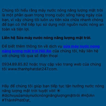
Chúng tôi hiểu rằng máy nước nóng năng lượng mặt trời
là một phần quan trọng trong cuộc sống hàng ngày của
bạn, vì vậy chúng tôi luôn ưu tiên sửa chữa nhanh chóng
để bạn có thể tiếp tục sử dụng một nguồn nước nóng an
toàn và tiện lợi.
Liên hệ Sửa máy nước nóng năng lượng mặt trời.
Để biết thêm thông tin về dịch vụ
sửa máy nước nóng
năng lượng mặt trời Hội An
của chúng tôi, hãy liên hệ
với chúng tôi qua số điện thoại
0934.89.85.82 hoặc truy cập vào trang web của chúng
tôi www.thanhphatdat247.com.
Hãy để chúng tôi giúp bạn tiếp tục tận hưởng nước nóng
năng lượng mặt trời tuyệt vời! ☀️
#dịchvụsửamáynướcnóngnănglượngmặttrời #HộiAn
#ThànhPhátĐạt,