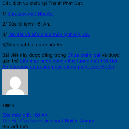
Các dịch vụ khác tại Thành Phát Đạt:
1/
Sửa máy giặt Hội An.
2/ Sửa tủ lạnh Hội An.
3/
lắp đặt và sửa chữa máy lạnh Hội An.
5/Sửa quạt hơi nước hội An.
Bài viết này được đăng trong
Chưa phân loại
và được
gắn thẻ
Lắp máy nước nóng năng lượng mặt trời Hội
An|Sửa máy nước nóng năng lượng mặt trời Hội An
.
admin
Sửa máy giặt Hội An.
Tác Hại Của Nước sinh hoạt Nhiễm Amoni
Bài viết mới