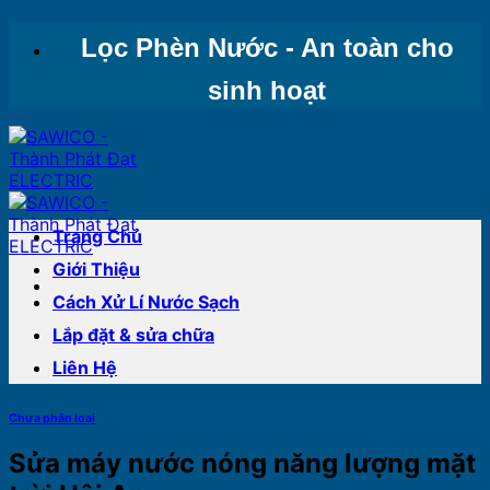
Bỏ
Lọc Phèn Nước - An toàn cho
qua
nội
sinh hoạt
dung
Trang Chủ
Giới Thiệu
Cách Xử Lí Nước Sạch
Lắp đặt & sửa chữa
Liên Hệ
Chưa phân loại
Sửa máy nước nóng năng lượng mặt