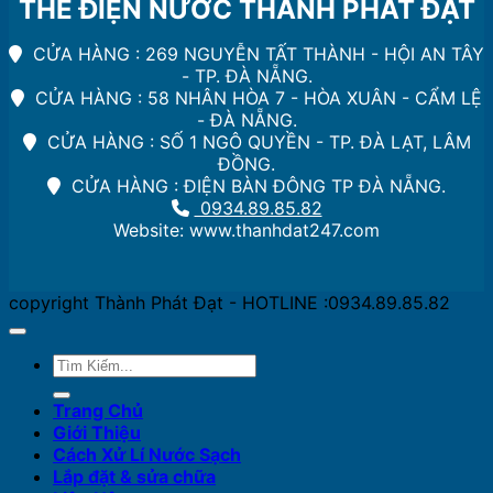
THẾ ĐIỆN NƯỚC THÀNH PHÁT ĐẠT
CỬA HÀNG : 269 NGUYỄN TẤT THÀNH - HỘI AN TÂY
- TP. ĐÀ NẴNG.
CỬA HÀNG : 58 NHÂN HÒA 7 - HÒA XUÂN - CẨM LỆ
- ĐÀ NẴNG.
CỬA HÀNG : SỐ 1 NGÔ QUYỀN - TP. ĐÀ LẠT, LÂM
ĐỒNG.
CỬA HÀNG : ĐIỆN BÀN ĐÔNG TP ĐÀ NẴNG.
0934.89.85.82
Website: www.thanhdat247.com
copyright Thành Phát Đạt - HOTLINE :0934.89.85.82
Trang Chủ
Giới Thiệu
Cách Xử Lí Nước Sạch
Lắp đặt & sửa chữa