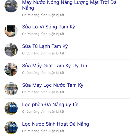
Máy Nước Nóng Năng Lượng Mặt Trời Đà
Nước
Nẵng
Nóng
ở
Chức năng bình luận bị tắt
Mặt
Máy
Trời
Nước
Tại
Sửa Lò Vi Sóng Tam Kỳ
Nóng
Đà
ở
Chức năng bình luận bị tắt
Năng
Nẵng
Sửa
Lượng
Lò
Sửa Tủ Lạnh Tam Kỳ
Mặt
Vi
Trời
ở
Chức năng bình luận bị tắt
Sóng
Đà
Sửa
Tam
Nẵng
Tủ
Kỳ
Sửa Máy Giặt Tam Kỳ Uy Tín
Lạnh
ở
Chức năng bình luận bị tắt
Tam
Sửa
Kỳ
Máy
Sửa Máy Lọc Nước Tam Kỳ
Giặt
ở
Chức năng bình luận bị tắt
Tam
Sửa
Kỳ
Máy
Uy
Lọc phèn Đà Nẵng uy tín
Lọc
Tín
ở
Chức năng bình luận bị tắt
Nước
Lọc
Tam
phèn
Kỳ
Lọc Nước Sinh Hoạt Đà Nẵng
Đà
ở
Chức năng bình luận bị tắt
Nẵng