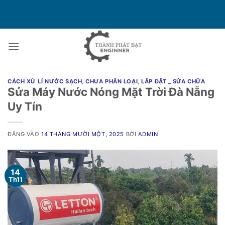
Bỏ
qua
nội
dung
CÁCH XỬ LÍ NƯỚC SẠCH
,
CHƯA PHÂN LOẠI
,
LẮP ĐẶT _ SỬA CHỮA
Sửa Máy Nước Nóng Mặt Trời Đà Nẵng
Uy Tín
ĐĂNG VÀO
14 THÁNG MƯỜI MỘT, 2025
BỞI
ADMIN
14
Th11