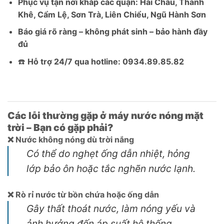
Phục vụ tận nơi khắp các quận: Hải Châu, Thanh
Khê, Cẩm Lệ, Sơn Trà, Liên Chiểu, Ngũ Hành Sơn
Báo giá rõ ràng – không phát sinh – bảo hành đầy
đủ
☎️
Hỗ trợ 24/7 qua hotline: 0934.89.85.82
Các lỗi thường gặp ở máy nước nóng mặt
trời – Bạn có gặp phải?
❌ Nước không nóng dù trời nắng
Có thể do nghẹt ống dẫn nhiệt, hỏng
lớp bảo ôn hoặc tắc nghẽn nước lạnh.
❌ Rò rỉ nước từ bồn chứa hoặc ống dẫn
Gây thất thoát nước, làm nóng yếu và
ảnh hưởng đến áp suất hệ thống.