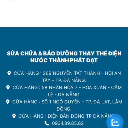
Lọc
uy
Nước
tín
Sinh
Hoạt
Đà
Nẵng
SỬA CHỮA & BẢO DƯỠNG THAY THẾ ĐIỆN
NƯỚC THÀNH PHÁT ĐẠT
CỬA HÀNG : 269 NGUYỄN TẤT THÀNH - HỘI AN
TÂY - TP. ĐÀ NẴNG.
CỬA HÀNG : 58 NHÂN HÒA 7 - HÒA XUÂN - CẨM
LỆ - ĐÀ NẴNG.
CỬA HÀNG : SỐ 1 NGÔ QUYỀN - TP. ĐÀ LẠT, LÂM
ĐỒNG.
CỬA HÀNG : ĐIỆN BÀN ĐÔNG TP ĐÀ NẴNG.
0934.89.85.82