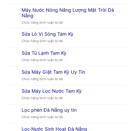
Lắp
Máy
Máy Nước Nóng Năng Lượng Mặt Trời Đà
Nước
Nẵng
Nóng
ở
Chức năng bình luận bị tắt
Mặt
Máy
Trời
Nước
Tại
Sửa Lò Vi Sóng Tam Kỳ
Nóng
Đà
ở
Chức năng bình luận bị tắt
Năng
Nẵng
Sửa
Lượng
Lò
Sửa Tủ Lạnh Tam Kỳ
Mặt
Vi
Trời
ở
Chức năng bình luận bị tắt
Sóng
Đà
Sửa
Tam
Nẵng
Tủ
Kỳ
Sửa Máy Giặt Tam Kỳ Uy Tín
Lạnh
ở
Chức năng bình luận bị tắt
Tam
Sửa
Kỳ
Máy
Sửa Máy Lọc Nước Tam Kỳ
Giặt
ở
Chức năng bình luận bị tắt
Tam
Sửa
Kỳ
Máy
Uy
Lọc phèn Đà Nẵng uy tín
Lọc
Tín
ở
Chức năng bình luận bị tắt
Nước
Lọc
Tam
phèn
Kỳ
Lọc Nước Sinh Hoạt Đà Nẵng