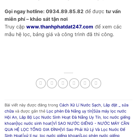
Gọi ngay hotline: 0934.89.85.82
để được
tư vấn
miễn phí – khảo sát tận nơi
Truy cập
www.thanhphatdat247.com
để xem các
mẫu hệ lọc, bảng giá và công trình đã thi công.
Bài viết này được đăng trong
Cách Xử Lí Nước Sạch
,
Lắp đặt _ sửa
chữa
và được gắn thẻ
Lọc phèn Đà Nẵng uy tín|Sửa máy lọc nước
Hội An
,
Lắp Bộ Lọc Nước Sinh Hoạt Đà Nẵng Uy Tín
,
loc nước giếng
khoan|lọc nước sinh hoat|VÌ SAO NƯỚC GIẾNG - NƯỚC MÁY CẦN
QUA HỆ LỌC TỔNG GIA ĐÌNH|Vì Sao Phải Xử Lý Và Lọc Nước Để
Sinh Hoạt|xử lí nư
,
loc nước giếng khoan|Lọc phèn nước giếng