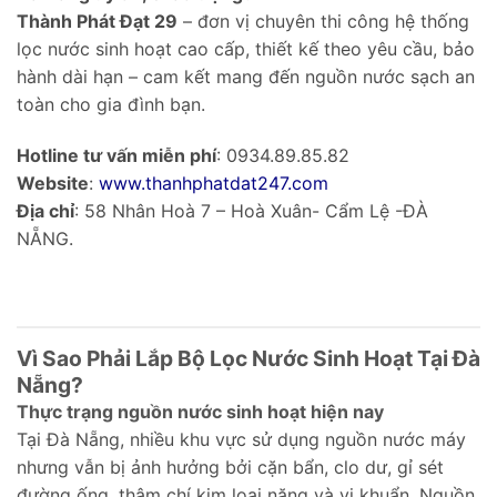
Thành Phát Đạt 29
– đơn vị chuyên thi công hệ thống
lọc nước sinh hoạt cao cấp, thiết kế theo yêu cầu, bảo
hành dài hạn – cam kết mang đến nguồn nước sạch an
toàn cho gia đình bạn.
Hotline tư vấn miễn phí
: 0934.89.85.82
Website
:
www.thanhphatdat247.com
Địa chỉ
: 58 Nhân Hoà 7 – Hoà Xuân- Cẩm Lệ -ĐÀ
NẴNG.
Vì Sao Phải Lắp Bộ Lọc Nước Sinh Hoạt Tại Đà
Nẵng?
Thực trạng nguồn nước sinh hoạt hiện nay
Tại Đà Nẵng, nhiều khu vực sử dụng nguồn nước máy
nhưng vẫn bị ảnh hưởng bởi cặn bẩn, clo dư, gỉ sét
đường ống, thậm chí kim loại nặng và vi khuẩn. Nguồn