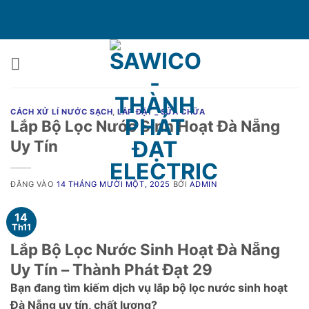
Bỏ
qua
nội
dung
CÁCH XỬ LÍ NƯỚC SẠCH
,
LẮP ĐẶT _ SỬA CHỮA
Lắp Bộ Lọc Nước Sinh Hoạt Đà Nẵng
Uy Tín
ĐĂNG VÀO
14 THÁNG MƯỜI MỘT, 2025
BỞI
ADMIN
14
Th11
Lắp Bộ Lọc Nước Sinh Hoạt Đà Nẵng
Uy Tín – Thành Phát Đạt 29
Bạn đang tìm kiếm dịch vụ lắp bộ lọc nước sinh hoạt
Đà Nẵng uy tín, chất lượng?