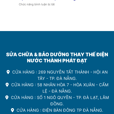
Đà
ở
Chức năng bình luận bị tắt
Nẵng
Lọc
uy
Nước
tín
Sinh
Hoạt
Đà
Nẵng
SỬA CHỮA & BẢO DƯỠNG THAY THẾ ĐIỆN
NƯỚC THÀNH PHÁT ĐẠT
CỬA HÀNG : 269 NGUYỄN TẤT THÀNH - HỘI AN
TÂY - TP. ĐÀ NẴNG.
CỬA HÀNG : 58 NHÂN HÒA 7 - HÒA XUÂN - CẨM
LỆ - ĐÀ NẴNG.
CỬA HÀNG : SỐ 1 NGÔ QUYỀN - TP. ĐÀ LẠT, LÂM
ĐỒNG.
CỬA HÀNG : ĐIỆN BÀN ĐÔNG TP ĐÀ NẴNG.