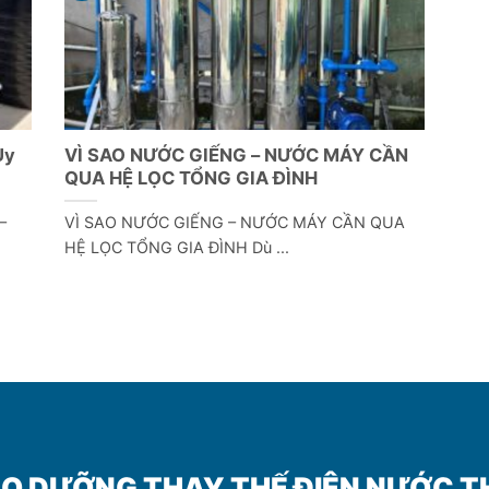
Uy
VÌ SAO NƯỚC GIẾNG – NƯỚC MÁY CẦN
QUA HỆ LỌC TỔNG GIA ĐÌNH
–
VÌ SAO NƯỚC GIẾNG – NƯỚC MÁY CẦN QUA
HỆ LỌC TỔNG GIA ĐÌNH Dù ...
O DƯỠNG THAY THẾ ĐIỆN NƯỚC THA