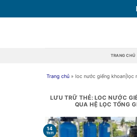
Bỏ
qua
nội
dung
TRANG CHỦ
Trang chủ
»
loc nước giếng khoan|lọ
LƯU TRỮ THẺ:
LOC NƯỚC GI
QUA HỆ LỌC TỔNG GI
14
Th11