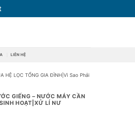
t
ỮA
LIÊN HỆ
UA HỆ LỌC TỔNG GIA ĐÌNH|Vì Sao Phải
ƯỚC GIẾNG – NƯỚC MÁY CẦN
 SINH HOẠT|XỬ LÍ NƯ