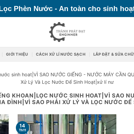
Lọc Phèn Nước - An toàn cho sinh hoạ
GIỚI THIỆU
CÁCH XỬ LÍ NƯỚC SẠCH
LẮP ĐẶT & SỬA CH
c nước sinh hoat|VÌ SAO NƯỚC GIẾNG - NƯỚC MÁY CẦN Q
Xử Lý Và Lọc Nước Để Sinh Hoạt|xử lí nư
ẾNG KHOAN|LỌC NƯỚC SINH HOAT|VÌ SAO N
A ĐÌNH|VÌ SAO PHẢI XỬ LÝ VÀ LỌC NƯỚC ĐỂ
14
Th11