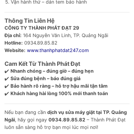
Vận hành thử – dán tem bảo hành
Thông Tin Liên Hệ
CÔNG TY THÀNH PHÁT ĐẠT 29
Địa chỉ:
164 Nguyễn Văn Linh, TP. Quảng Ngãi
Hotline:
0934.89.85.82
Website:
www.thanhphatdat247.com
Cam Kết Từ Thành Phát Đạt
✔️
Nhanh chóng – đúng giờ – đúng hẹn
✔️
Sửa đúng bệnh – báo đúng giá
✔️
Bảo hành rõ ràng – hỗ trợ hậu mãi tận tâm
✔️
Khách hàng hài lòng 100% mới thanh toán
Nếu bạn đang cần
dịch vụ sửa máy giặt tại TP. Quảng
Ngãi
, hãy gọi ngay
0934.89.85.82
– Thành Phát Đạt
luôn sẵn sàng hỗ trợ bạn mọi lúc mọi nơi!