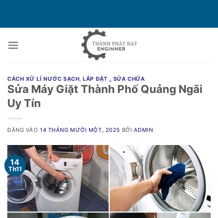
Bỏ
qua
nội
dung
CÁCH XỬ LÍ NƯỚC SẠCH
,
LẮP ĐẶT _ SỬA CHỮA
Sửa Máy Giặt Thành Phố Quảng Ngãi
Uy Tín
ĐĂNG VÀO
14 THÁNG MƯỜI MỘT, 2025
BỞI
ADMIN
14
Th11