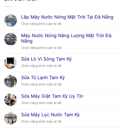
Lắp Máy Nước Nóng Mặt Trời Tại Đà Nẵng
ở
Chức năng bình luận bị tắt
Lắp
Máy
Máy Nước Nóng Năng Lượng Mặt Trời Đà
Nước
Nẵng
Nóng
ở
Chức năng bình luận bị tắt
Mặt
Máy
Trời
Nước
Tại
Sửa Lò Vi Sóng Tam Kỳ
Nóng
Đà
ở
Chức năng bình luận bị tắt
Năng
Nẵng
Sửa
Lượng
Lò
Sửa Tủ Lạnh Tam Kỳ
Mặt
Vi
Trời
ở
Chức năng bình luận bị tắt
Sóng
Đà
Sửa
Tam
Nẵng
Tủ
Kỳ
Sửa Máy Giặt Tam Kỳ Uy Tín
Lạnh
ở
Chức năng bình luận bị tắt
Tam
Sửa
Kỳ
Máy
Sửa Máy Lọc Nước Tam Kỳ
Giặt
ở
Chức năng bình luận bị tắt
Tam
Sửa
Kỳ