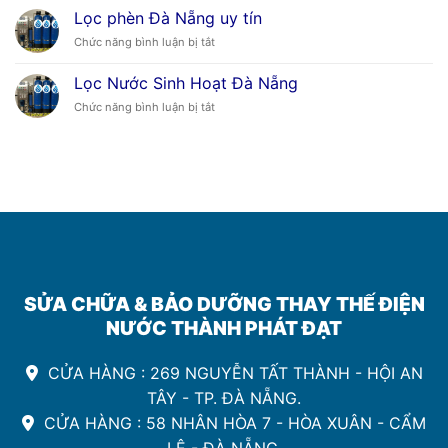
Máy
Uy
Lọc phèn Đà Nẵng uy tín
Lọc
Tín
ở
Chức năng bình luận bị tắt
Nước
Lọc
Tam
phèn
Kỳ
Lọc Nước Sinh Hoạt Đà Nẵng
Đà
ở
Chức năng bình luận bị tắt
Nẵng
Lọc
uy
Nước
tín
Sinh
Hoạt
Đà
Nẵng
SỬA CHỮA & BẢO DƯỠNG THAY THẾ ĐIỆN
NƯỚC THÀNH PHÁT ĐẠT
CỬA HÀNG : 269 NGUYỄN TẤT THÀNH - HỘI AN
TÂY - TP. ĐÀ NẴNG.
CỬA HÀNG : 58 NHÂN HÒA 7 - HÒA XUÂN - CẨM
LỆ - ĐÀ NẴNG.