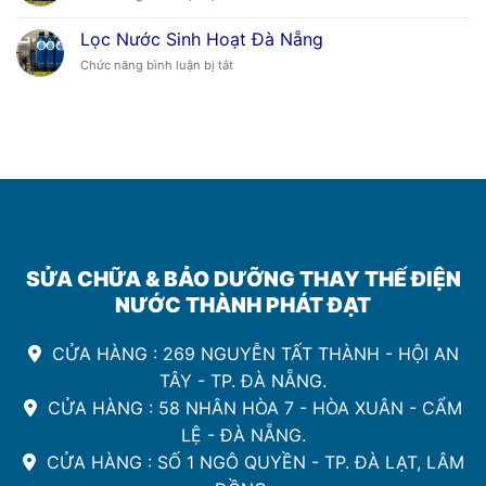
Lọc
Tam
phèn
Kỳ
Lọc Nước Sinh Hoạt Đà Nẵng
Đà
ở
Chức năng bình luận bị tắt
Nẵng
Lọc
uy
Nước
tín
Sinh
Hoạt
Đà
Nẵng
SỬA CHỮA & BẢO DƯỠNG THAY THẾ ĐIỆN
NƯỚC THÀNH PHÁT ĐẠT
CỬA HÀNG : 269 NGUYỄN TẤT THÀNH - HỘI AN
TÂY - TP. ĐÀ NẴNG.
CỬA HÀNG : 58 NHÂN HÒA 7 - HÒA XUÂN - CẨM
LỆ - ĐÀ NẴNG.
CỬA HÀNG : SỐ 1 NGÔ QUYỀN - TP. ĐÀ LẠT, LÂM