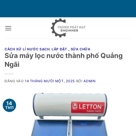
Bỏ
qua
nội
dung
CÁCH XỬ LÍ NƯỚC SẠCH
,
LẮP ĐẶT _ SỬA CHỮA
Sửa máy lọc nước thành phố Quảng
Ngãi
ĐĂNG VÀO
14 THÁNG MƯỜI MỘT, 2025
BỞI
ADMIN
14
Th11