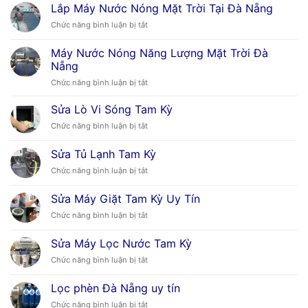
Lắp Máy Nước Nóng Mặt Trời Tại Đà Nẵng
ở
Chức năng bình luận bị tắt
Lắp
Máy
Máy Nước Nóng Năng Lượng Mặt Trời Đà
Nước
Nẵng
Nóng
ở
Chức năng bình luận bị tắt
Mặt
Máy
Trời
Nước
Tại
Sửa Lò Vi Sóng Tam Kỳ
Nóng
Đà
ở
Chức năng bình luận bị tắt
Năng
Nẵng
Sửa
Lượng
Lò
Sửa Tủ Lạnh Tam Kỳ
Mặt
Vi
Trời
ở
Chức năng bình luận bị tắt
Sóng
Đà
Sửa
Tam
Nẵng
Tủ
Kỳ
Sửa Máy Giặt Tam Kỳ Uy Tín
Lạnh
ở
Chức năng bình luận bị tắt
Tam
Sửa
Kỳ
Máy
Sửa Máy Lọc Nước Tam Kỳ
Giặt
ở
Chức năng bình luận bị tắt
Tam
Sửa
Kỳ
Máy
Uy
Lọc phèn Đà Nẵng uy tín
Lọc
Tín
ở
Chức năng bình luận bị tắt
Nước