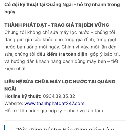
Có đội kỹ thuật tại Quảng Ngãi – hỗ trợ nhanh trong
ngày
THÀNH PHÁT ĐẠT – TRAO GIÁ TRỊ BỀN VỮNG
Chúng tôi không chỉ sửa máy lọc nước – chúng tôi
đang giữ gìn sức khỏe cho từng gia đình, từng giọt
nước bạn uống mỗi ngày. Chính vì vậy, mỗi lần đến
sửa, chúng tôi đều
kiểm tra toàn diện
, góp ý bảo trì,
và hướng dẫn khách hàng cách dùng máy bền – tiết
kiệm nhất.
LIÊN HỆ SỬA CHỮA MÁY LỌC NƯỚC TẠI QUẢNG
NGÃI
Hotline kỹ thuật:
0934.89.85.82
Website:
www.thanhphatdat2
47.com
Hỗ trợ tận nơi – giá hợp lý – phục vụ tận tâm
“Sửa đúng bệnh – Báo đúng giá – Làm