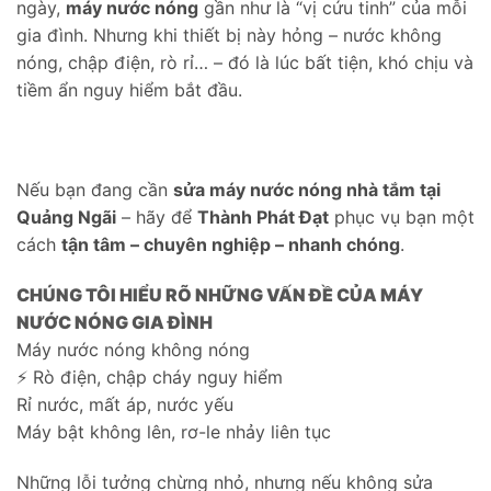
ngày,
máy nước nóng
gần như là “vị cứu tinh” của mỗi
gia đình. Nhưng khi thiết bị này hỏng – nước không
nóng, chập điện, rò rỉ… – đó là lúc bất tiện, khó chịu và
tiềm ẩn nguy hiểm bắt đầu.
Nếu bạn đang cần
sửa máy nước nóng nhà tắm tại
Quảng Ngãi
– hãy để
Thành Phát Đạt
phục vụ bạn một
cách
tận tâm – chuyên nghiệp – nhanh chóng
.
CHÚNG TÔI HIỂU RÕ NHỮNG VẤN ĐỀ CỦA MÁY
NƯỚC NÓNG GIA ĐÌNH
Máy nước nóng không nóng
⚡ Rò điện, chập cháy nguy hiểm
Rỉ nước, mất áp, nước yếu
Máy bật không lên, rơ-le nhảy liên tục
Những lỗi tưởng chừng nhỏ, nhưng nếu không sửa