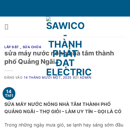
Bỏ
qua
nội
dung
LẮP ĐẶT _ SỬA CHỮA
sửa máy nước nóng nhà tắm thành
phố Quảng Ngãi.
ĐĂNG VÀO
14 THÁNG MƯỜI MỘT, 2025
BỞI
ADMIN
14
Th11
SỬA MÁY NƯỚC NÓNG NHÀ TẮM THÀNH PHỐ
QUẢNG NGÃI – THỢ GIỎI – LÀM UY TÍN – GỌI LÀ CÓ
Trong những ngày mưa gió, se lạnh hay sáng sớm đầu