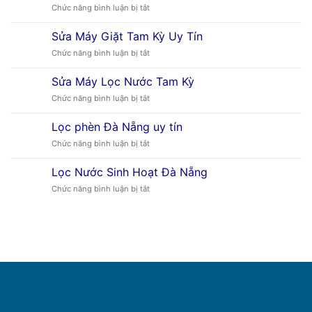
Trời
ở
Chức năng bình luận bị tắt
Sóng
Đà
Sửa
Tam
Nẵng
Tủ
Kỳ
Sửa Máy Giặt Tam Kỳ Uy Tín
Lạnh
ở
Chức năng bình luận bị tắt
Tam
Sửa
Kỳ
Máy
Sửa Máy Lọc Nước Tam Kỳ
Giặt
ở
Chức năng bình luận bị tắt
Tam
Sửa
Kỳ
Máy
Uy
Lọc phèn Đà Nẵng uy tín
Lọc
Tín
ở
Chức năng bình luận bị tắt
Nước
Lọc
Tam
phèn
Kỳ
Lọc Nước Sinh Hoạt Đà Nẵng
Đà
ở
Chức năng bình luận bị tắt
Nẵng
Lọc
uy
Nước
tín
Sinh
Hoạt
Đà
Nẵng