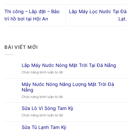
Thi công – Lắp đặt – Bảo
Lắp Máy Lọc Nước Tại Đà
trì hồ bơi tại Hội An
Lạt.
BÀI VIẾT MỚI
Lắp Máy Nước Nóng Mặt Trời Tại Đà Nẵng
ở
Chức năng bình luận bị tắt
Lắp
Máy
Máy Nước Nóng Năng Lượng Mặt Trời Đà
Nước
Nẵng
Nóng
ở
Chức năng bình luận bị tắt
Mặt
Máy
Trời
Nước
Tại
Sửa Lò Vi Sóng Tam Kỳ
Nóng
Đà
ở
Chức năng bình luận bị tắt
Năng
Nẵng
Sửa
Lượng
Lò
Sửa Tủ Lạnh Tam Kỳ
Mặt
Vi