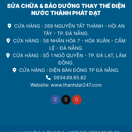
SỬA CHỮA & BẢO DƯỠNG THAY THẾ ĐIỆN
NƯỚC THÀNH PHÁT ĐẠT
CỬA HÀNG : 269 NGUYỄN TẤT THÀNH - HỘI AN
TÂY - TP. ĐÀ NẴNG.
CỬA HÀNG : 58 NHÂN HÒA 7 - HÒA XUÂN - CẨM
LỆ - ĐÀ NẴNG.
CỬA HÀNG : SỐ 1 NGÔ QUYỀN - TP. ĐÀ LẠT, LÂM
ĐỒNG.
CỬA HÀNG : ĐIỆN BÀN ĐÔNG TP ĐÀ NẴNG.
0934.89.85.82
Website: www.thanhdat247.com