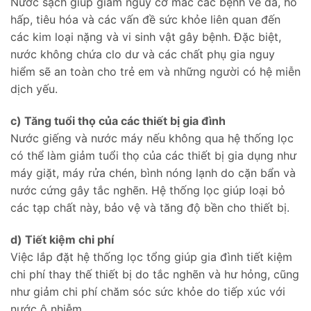
Nước sạch giúp giảm nguy cơ mắc các bệnh về da, hô
hấp, tiêu hóa và các vấn đề sức khỏe liên quan đến
các kim loại nặng và vi sinh vật gây bệnh. Đặc biệt,
nước không chứa clo dư và các chất phụ gia nguy
hiểm sẽ an toàn cho trẻ em và những người có hệ miễn
dịch yếu.
c) Tăng tuổi thọ của các thiết bị gia đình
Nước giếng và nước máy nếu không qua hệ thống lọc
có thể làm giảm tuổi thọ của các thiết bị gia dụng như
máy giặt, máy rửa chén, bình nóng lạnh do cặn bẩn và
nước cứng gây tắc nghẽn. Hệ thống lọc giúp loại bỏ
các tạp chất này, bảo vệ và tăng độ bền cho thiết bị.
d) Tiết kiệm chi phí
Việc lắp đặt hệ thống lọc tổng giúp gia đình tiết kiệm
chi phí thay thế thiết bị do tắc nghẽn và hư hỏng, cũng
như giảm chi phí chăm sóc sức khỏe do tiếp xúc với
nước ô nhiễm.