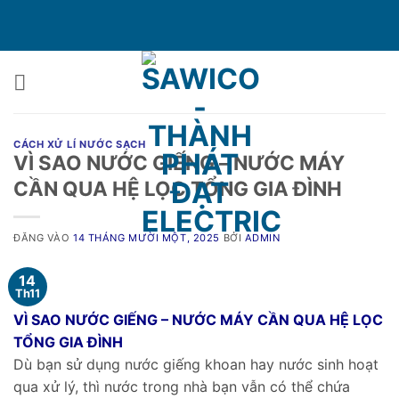
Bỏ
qua
nội
dung
CÁCH XỬ LÍ NƯỚC SẠCH
VÌ SAO NƯỚC GIẾNG – NƯỚC MÁY
CẦN QUA HỆ LỌC TỔNG GIA ĐÌNH
ĐĂNG VÀO
14 THÁNG MƯỜI MỘT, 2025
BỞI
ADMIN
14
Th11
VÌ SAO NƯỚC GIẾNG – NƯỚC MÁY CẦN QUA HỆ LỌC
TỔNG GIA ĐÌNH
Dù bạn sử dụng nước giếng khoan hay nước sinh hoạt
qua xử lý, thì nước trong nhà bạn vẫn có thể chứa