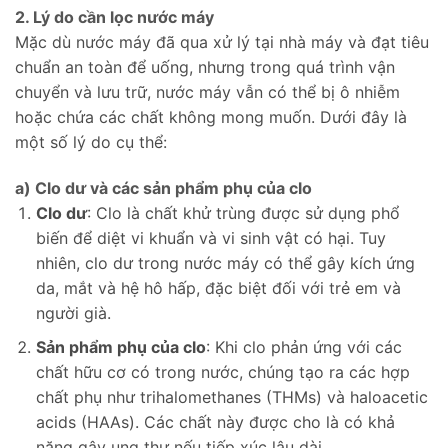
2. Lý do cần lọc nước máy
Mặc dù nước máy đã qua xử lý tại nhà máy và đạt tiêu
chuẩn an toàn để uống, nhưng trong quá trình vận
chuyển và lưu trữ, nước máy vẫn có thể bị ô nhiễm
hoặc chứa các chất không mong muốn. Dưới đây là
một số lý do cụ thể:
a) Clo dư và các sản phẩm phụ của clo
Clo dư
: Clo là chất khử trùng được sử dụng phổ
biến để diệt vi khuẩn và vi sinh vật có hại. Tuy
nhiên, clo dư trong nước máy có thể gây kích ứng
da, mắt và hệ hô hấp, đặc biệt đối với trẻ em và
người già.
Sản phẩm phụ của clo
: Khi clo phản ứng với các
chất hữu cơ có trong nước, chúng tạo ra các hợp
chất phụ như trihalomethanes (THMs) và haloacetic
acids (HAAs). Các chất này được cho là có khả
năng gây ung thư nếu tiếp xúc lâu dài.