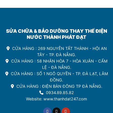
Đà
Nẵng
SỬA CHỮA & BẢO DƯỠNG THAY THẾ ĐIỆN
NƯỚC THÀNH PHÁT ĐẠT
CỬA HÀNG : 269 NGUYỄN TẤT THÀNH - HỘI AN
TÂY - TP. ĐÀ NẴNG.
CỬA HÀNG : 58 NHÂN HÒA 7 - HÒA XUÂN - CẨM
LỆ - ĐÀ NẴNG.
CỬA HÀNG : SỐ 1 NGÔ QUYỀN - TP. ĐÀ LẠT, LÂM
ĐỒNG.
CỬA HÀNG : ĐIỆN BÀN ĐÔNG TP ĐÀ NẴNG.
0934.89.85.82
Website: www.thanhdat247.com