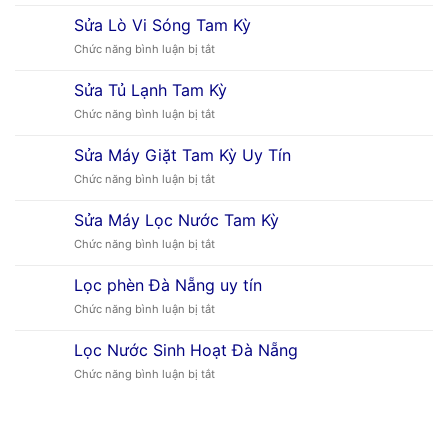
Máy
Trời
Nước
Tại
Sửa Lò Vi Sóng Tam Kỳ
Nóng
Đà
ở
Chức năng bình luận bị tắt
Năng
Nẵng
Sửa
Lượng
Lò
Sửa Tủ Lạnh Tam Kỳ
Mặt
Vi
Trời
ở
Chức năng bình luận bị tắt
Sóng
Đà
Sửa
Tam
Nẵng
Tủ
Kỳ
Sửa Máy Giặt Tam Kỳ Uy Tín
Lạnh
ở
Chức năng bình luận bị tắt
Tam
Sửa
Kỳ
Máy
Sửa Máy Lọc Nước Tam Kỳ
Giặt
ở
Chức năng bình luận bị tắt
Tam
Sửa
Kỳ
Máy
Uy
Lọc phèn Đà Nẵng uy tín
Lọc
Tín
ở
Chức năng bình luận bị tắt
Nước
Lọc
Tam
phèn
Kỳ
Lọc Nước Sinh Hoạt Đà Nẵng
Đà
ở
Chức năng bình luận bị tắt
Nẵng
Lọc
uy
Nước
tín
Sinh
Hoạt