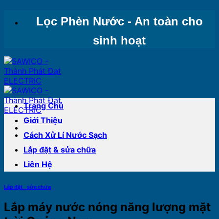
Bỏ
Lọc Phèn Nước - An toàn cho
qua
nội
sinh hoạt
dung
Trang Chủ
Giới Thiệu
Cách Xử Lí Nước Sạch
Lắp đặt & sửa chữa
Liên Hệ
Lắp đặt _ sửa chữa
Lắp máy nước nóng năng lượng mặt