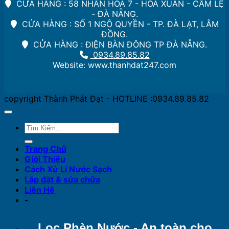
CỬA HÀNG : 58 NHÂN HÒA 7 - HÒA XUÂN - CẨM LỆ
- ĐÀ NẴNG.
CỬA HÀNG : SỐ 1 NGÔ QUYỀN - TP. ĐÀ LẠT, LÂM
ĐỒNG.
CỬA HÀNG : ĐIỆN BÀN ĐÔNG TP ĐÀ NẴNG.
0934.89.85.82
Website: www.thanhdat247.com
copyright Thành Phát Đạt - HOTLINE :0934.89.85.82
Trang Chủ
Giới Thiệu
Cách Xử Lí Nước Sạch
Lắp đặt & sửa chữa
Liên Hệ
-
Lọc Phèn Nước - An toàn cho