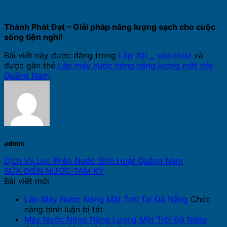
Thành Phát Đạt – Giải pháp năng lượng sạch cho cuộc
sống tiện nghi!
Bài viết này được đăng trong
Lắp đặt _ sửa chữa
và
được gắn thẻ
Lắp máy nước nóng năng lượng mặt trời
Quảng Nam
.
admin
Dịch Vụ Lọc Phèn Nước Sinh Hoạt Quảng Nam
SỬA ĐIỆN NƯỚC TAM KỲ
Bài viết mới
Lắp Máy Nước Nóng Mặt Trời Tại Đà Nẵng
Chức
ở
năng bình luận bị tắt
Lắp
Máy Nước Nóng Năng Lượng Mặt Trời Đà Nẵng